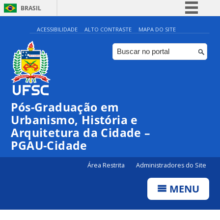
BRASIL
Simplifique!
ACESSIBILIDADE
ALTO CONTRASTE
MAPA DO SITE
Comunica BR
Participe
Acesso à informação
Legislação
Pós-Graduação em
Canais
Urbanismo, História e
Arquitetura da Cidade –
PGAU-Cidade
Área Restrita
Administradores do Site
MENU