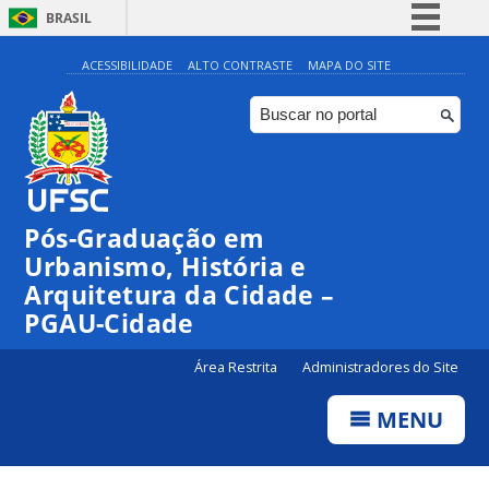
BRASIL
Simplifique!
ACESSIBILIDADE
ALTO CONTRASTE
MAPA DO SITE
Comunica BR
Participe
Acesso à informação
Legislação
Pós-Graduação em
Canais
Urbanismo, História e
Arquitetura da Cidade –
PGAU-Cidade
Área Restrita
Administradores do Site
MENU