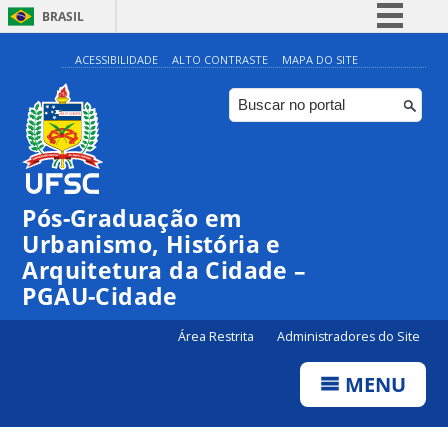
BRASIL
Simplifique!
ACESSIBILIDADE
ALTO CONTRASTE
MAPA DO SITE
Comunica BR
Participe
Acesso à informação
Legislação
Pós-Graduação em
Canais
Urbanismo, História e
Arquitetura da Cidade –
PGAU-Cidade
Área Restrita
Administradores do Site
MENU