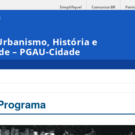
Simplifique!
Comunica BR
Parti
rbanismo, História e
ade – PGAU-Cidade
Programa