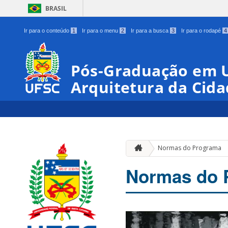
BRASIL
Ir para o conteúdo
1
Ir para o menu
2
Ir para a busca
3
Ir para o rodapé
4
Pós-Graduação em U
Arquitetura da Cid
Normas do Programa
Normas do 